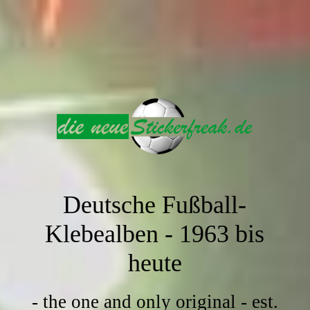
Deutsche Fußball-
Klebealben -
1963 bis
heute
- the one and only original - est.