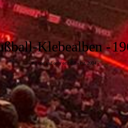
ußball-Klebealben -
19
- the one and only original - est. 2004 -