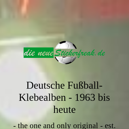
Deutsche Fußball-
Klebealben -
1963 bis
heute
- the one and only original - est.