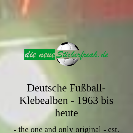
Deutsche Fußball-
Klebealben -
1963 bis
heute
- the one and only original - est.