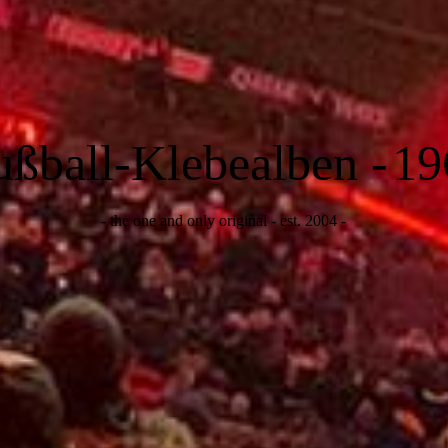
ußball-Klebealben -
19
- the one and only original - est. 2004 -