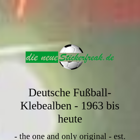
Deutsche Fußball-
Klebealben -
1963 bis
heute
- the one and only original - est.