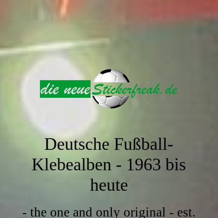
Deutsche Fußball-
Klebealben -
1963 bis
heute
- the one and only original - est.